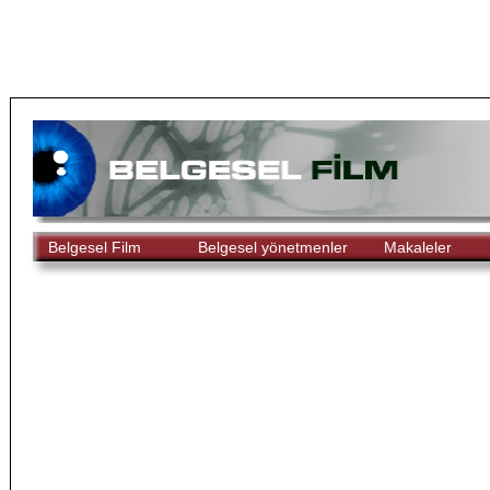
Belgesel Film
Belgesel yönetmenler
Makaleler